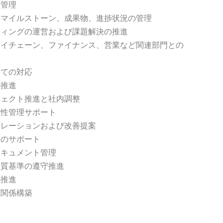
体管理
要マイルストーン、成果物、進捗状況の管理
ティングの運営および課題解決の推進
ライチェーン、ファイナンス、営業など関連部門との
しての対応
の推進
ジェクト推進と社内調整
益性管理サポート
カレーションおよび改善提案
画のサポート
ドキュメント管理
品質基準の遵守推進
の推進
な関係構築